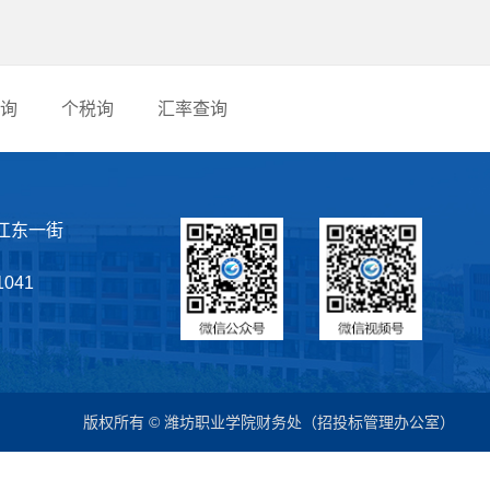
询
个税询
汇率查询
江东一街
041
版权所有 © 潍坊职业学院财务处（招投标管理办公室）